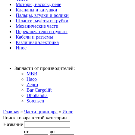
Моторы, насосы, реле
Клапаны и катушки
Пальцы, втулки и ролики
Шланги, муфты и трубки
Механические части
Переключатели и пульты
Кабели и разъемы
Различная электрика
Иное
Запчасти от производителей:
MBB
Haco
Zepro
Bar Cargolift
Dhollandia
Sorensen
Главная
»
Части цилиндра
»
Иное
Поиск товара в этой категории
Название
от
до