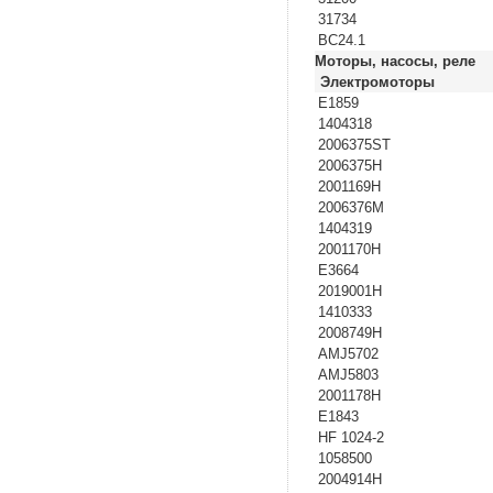
31734
BC24.1
Моторы, насосы, реле
Электромоторы
E1859
1404318
2006375ST
2006375H
2001169H
2006376M
1404319
2001170H
E3664
2019001H
1410333
2008749H
AMJ5702
AMJ5803
2001178H
E1843
HF 1024-2
1058500
2004914H