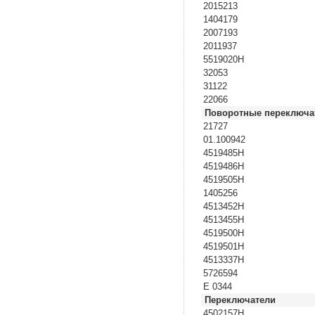
2015213
1404179
2007193
2011937
5519020H
32053
31122
22066
Поворотные переключат
21727
01.100942
4519485H
4519486H
4519505H
1405256
4513452H
4513455H
4519500H
4519501H
4513337H
5726594
E 0344
Переключатели
4502157H