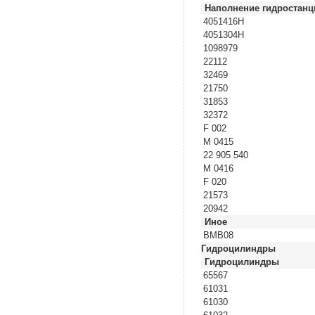
Наполнение гидростанц
4051416H
4051304H
1098979
22112
32469
21750
31853
32372
F 002
M 0415
22 905 540
M 0416
F 020
21573
20942
Иное
BMB08
Гидроцилиндры
Гидроцилиндры
65567
61031
61030