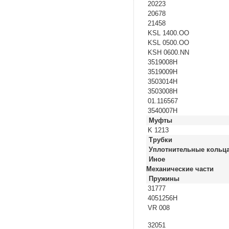
20223
20678
21458
KSL 1400.OO
KSL 0500.OO
KSH 0600.NN
3519008H
3519009H
3503014H
3503008H
01.116567
3540007H
Муфты
K 1213
Трубки
Уплотнительные кольц
Иное
Механические части
Пружины
31777
4051256H
VR 008
32051