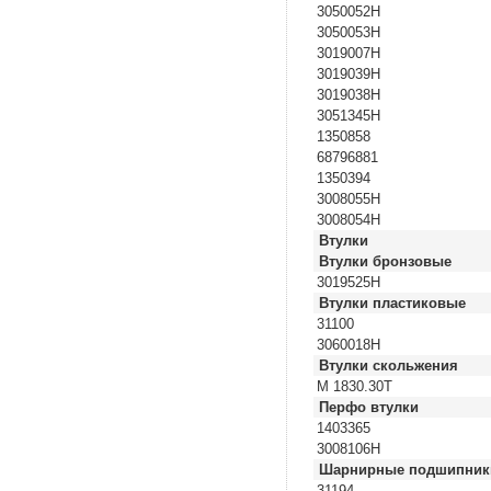
3050052H
3050053H
3019007H
3019039H
3019038H
3051345H
1350858
68796881
1350394
3008055H
3008054H
Втулки
Втулки бронзовые
3019525H
Втулки пластиковые
31100
3060018H
Втулки скольжения
M 1830.30T
Перфо втулки
1403365
3008106H
Шарнирные подшипник
31194