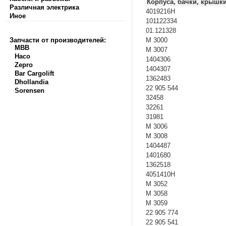
Корпуса, бачки, крышк
Различная электрика
4019216H
Иное
101122334
01.121328
Запчасти от производителей:
M 3000
MBB
M 3007
Haco
1404306
Zepro
1404307
Bar Cargolift
1362483
Dhollandia
22 905 544
Sorensen
32458
32261
31981
M 3006
M 3008
1404487
1401680
1362518
4051410H
M 3052
M 3058
M 3059
22 905 774
22 905 541