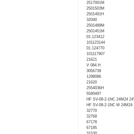
2517001M
2501503M
2501491H
32040
2501489M
2501451M
01.123412
101123144
01.124770
101117907
21621
V 084.H
3056739
1298086
21620
2554036H
5580497
HF SV-08-2-1NC 24M24 2
HF SV-08-2-1NC M 24M24 
32770
32768
67178
67185
31530