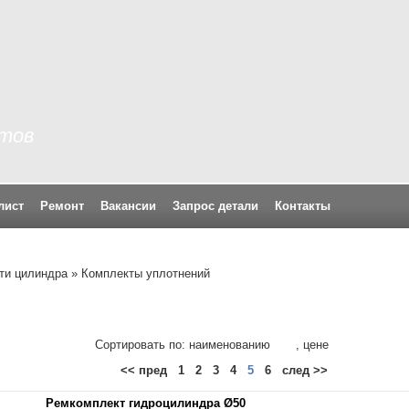
ртов
лист
Ремонт
Вакансии
Запрос детали
Контакты
ти цилиндра
»
Комплекты уплотнений
Сортировать по: наименованию
, цене
<< пред
1
2
3
4
5
6
след >>
Ремкомплект гидроцилиндра Ø50