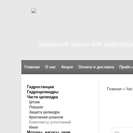
Запасные части для гидробо
Главная
О нас
Акции
Оплата и доставка
Прайс-
Гидростанции
Главная
»
Час
Гидроцилиндры
Части цилиндра
Штоки
Поршни
Защита цилиндра
Крепления шлангов
Комплекты уплотнений
Иное
Моторы, насосы, реле