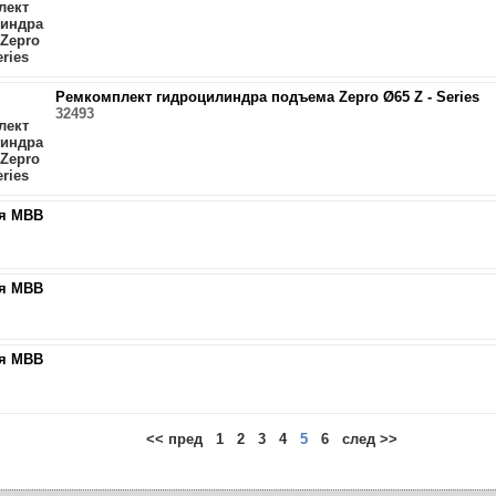
Ремкомплект гидроцилиндра подъема Zepro Ø65 Z - Series
32493
я MBB
я MBB
я MBB
<< пред
1
2
3
4
5
6
след >>