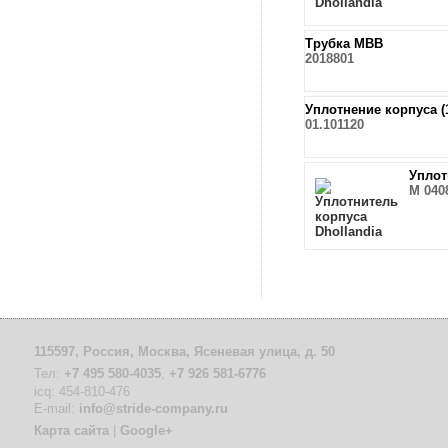
Трубка MBB
2018801
Уплотнение корпуса (1
01.101120
Уплот
M 040
115597, Россия, Москва, Ясеневая улица, д. 50
Тел:
+7 495 580-4035
,
+7 926 581-6776
icq: 454-810-476
Е-mail:
info@stride-company.ru
Карта сайта
|
Google+