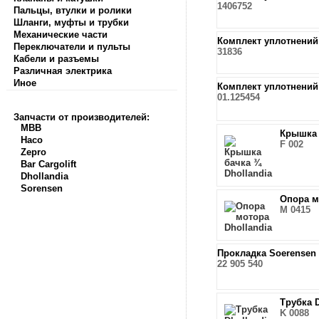
1406752
Пальцы, втулки и ролики
Шланги, муфты и трубки
Механические части
Комплект уплотнений
Переключатели и пульты
31836
Кабели и разъемы
Различная электрика
Иное
Комплект уплотнений
01.125454
Запчасти от производителей:
MBB
Крышка 
Haco
F 002
Zepro
Bar Cargolift
Dhollandia
Sorensen
Опора м
M 0415
Прокладка Soerensen
22 905 540
Трубка D
K 0088