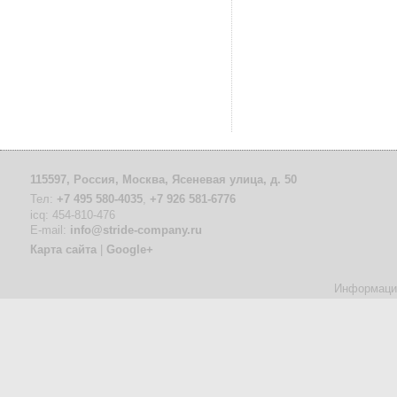
115597, Россия, Москва, Ясеневая улица, д. 50
Тел:
+7 495 580-4035
,
+7 926 581-6776
icq: 454-810-476
Е-mail:
info@stride-company.ru
Карта сайта
|
Google+
Информация