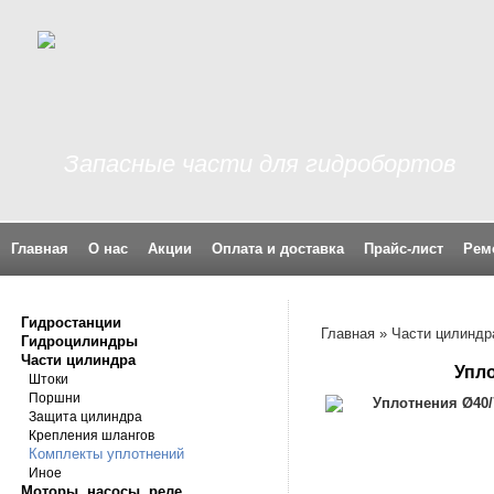
Запасные части для гидробортов
Главная
О нас
Акции
Оплата и доставка
Прайс-лист
Рем
Гидростанции
Главная
»
Части цилиндр
Гидроцилиндры
Части цилиндра
Упл
Штоки
Поршни
Защита цилиндра
Крепления шлангов
Комплекты уплотнений
Иное
Моторы, насосы, реле