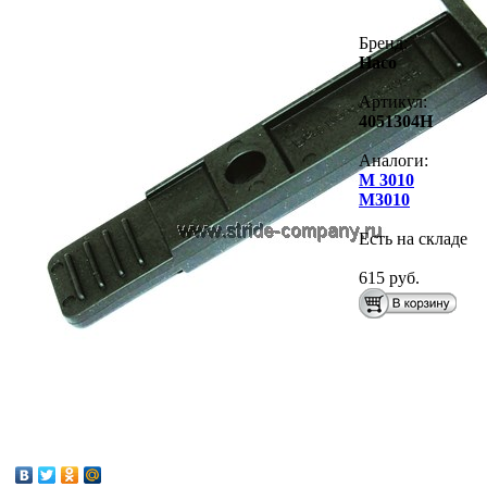
Бренд:
Haco
Артикул:
4051304H
Аналоги:
M 3010
M3010
Есть на складе
615 руб.