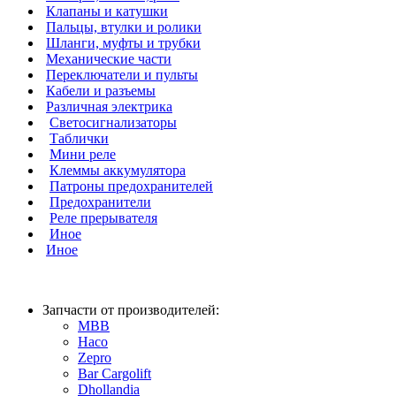
Клапаны и катушки
Пальцы, втулки и ролики
Шланги, муфты и трубки
Механические части
Переключатели и пульты
Кабели и разъемы
Различная электрика
Светосигнализаторы
Таблички
Мини реле
Клеммы аккумулятора
Патроны предохранителей
Предохранители
Реле прерывателя
Иное
Иное
Запчасти от производителей:
MBB
Haco
Zepro
Bar Cargolift
Dhollandia